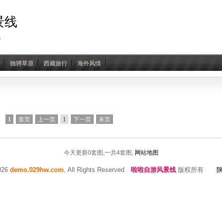
景线
行
驰骋草原
西藏旅行
海外风情
1
首页
上一页
1
下一页
末页
今天更新0套图,一共4套图,
网站地图
2026
demo.029hw.com
, All Rights Reserved
啦啦自游风景线
版权所有
陕